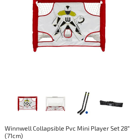
de
afbeeldingen-
gallerij
Ga
Winnwell Collapsible Pvc Mini Player Set 28"
naar
(71cm)
het