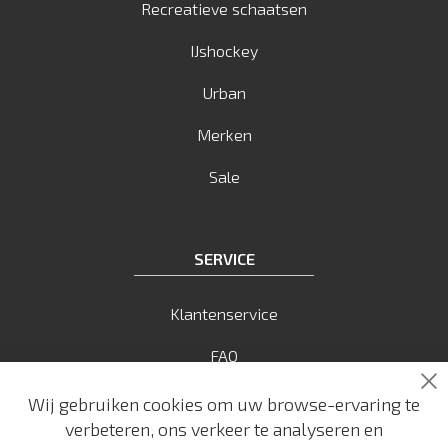
Recreatieve schaatsen
IJshockey
Urban
Merken
Sale
SERVICE
Klantenservice
FAQ
Sl
Betaalmogelijkheden
Wij gebruiken cookies om uw browse-ervaring te
verbeteren, ons verkeer te analyseren en
Verzendkosten