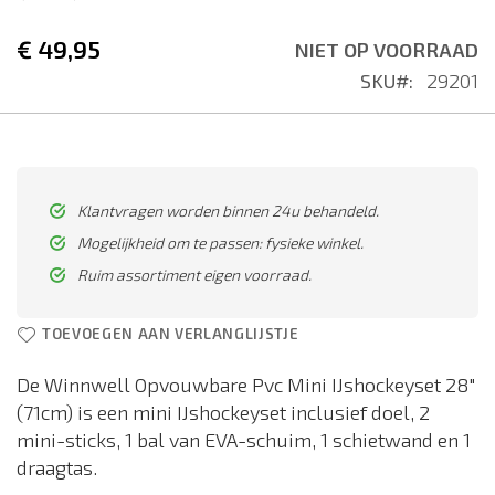
begin
€ 49,95
van
NIET OP VOORRAAD
de
SKU
29201
afbeeldingen-
gallerij
Klantvragen worden binnen 24u behandeld.
Mogelijkheid om te passen: fysieke winkel.
Ruim assortiment eigen voorraad.
TOEVOEGEN AAN VERLANGLIJSTJE
De Winnwell Opvouwbare Pvc Mini IJshockeyset 28"
(71cm) is een mini IJshockeyset inclusief doel, 2
mini-sticks, 1 bal van EVA-schuim, 1 schietwand en 1
draagtas.