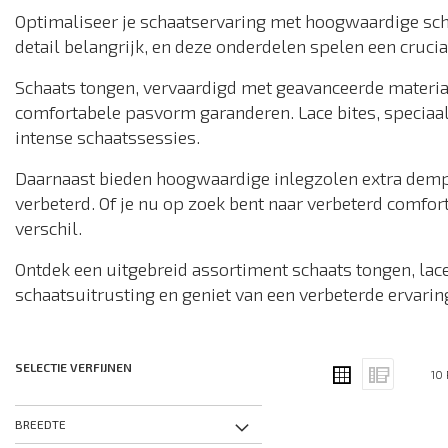
Optimaliseer je schaatservaring met hoogwaardige schaa
detail belangrijk, en deze onderdelen spelen een crucial
Schaats tongen, vervaardigd met geavanceerde materia
comfortabele pasvorm garanderen. Lace bites, speciaa
intense schaatssessies.
Daarnaast bieden hoogwaardige inlegzolen extra dempi
verbeterd. Of je nu op zoek bent naar verbeterd comfo
verschil.
Ontdek een uitgebreid assortiment schaats tongen, lace 
schaatsuitrusting en geniet van een verbeterde ervaring
TONEN
SELECTIE VERFIJNEN
Grid
List
10
ALS
BREEDTE