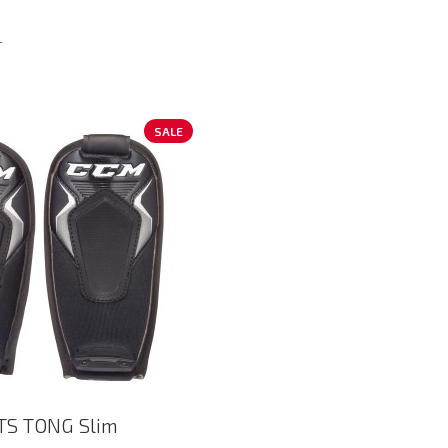
r
SALE
S TONG Slim