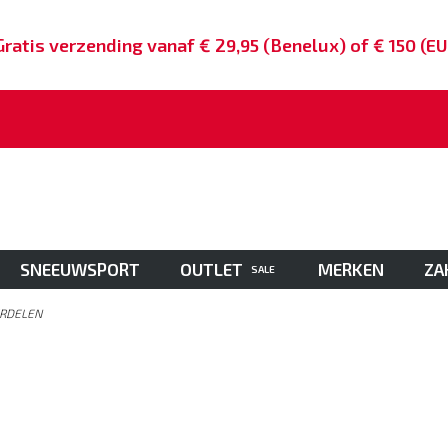
Achteraf betalen
SNEEUWSPORT
OUTLET
MERKEN
ZA
SALE
ERDELEN
N