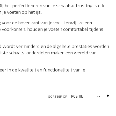
 het perfectioneren van je schaatsuitrusting is elk
je voeten op het ijs.
oor de bovenkant van je voet, terwijl ze een
e voorkomen, houden je voeten comfortabel tijdens
d wordt verminderd en de algehele prestaties worden
 juiste schaats-onderdelen maken een wereld van
r in de kwaliteit en functionaliteit van je
Va
SORTEER OP
ho
na
laa