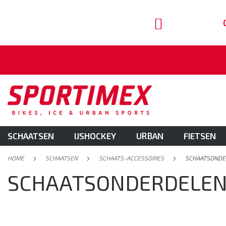
naf € 29,95 (Benelux) of € 150 (EU)
GA
NAAR
DE
INHOUD
SCHAATSEN
IJSHOCKEY
URBAN
FIETSEN
HOME
SCHAATSEN
SCHAATS-ACCESSOIRES
SCHAATSOND
SCHAATSONDERDELE