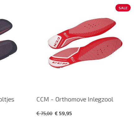
sor
SALE
oltjes
CCM - Orthomove Inlegzool
€ 75,00
€ 59,95