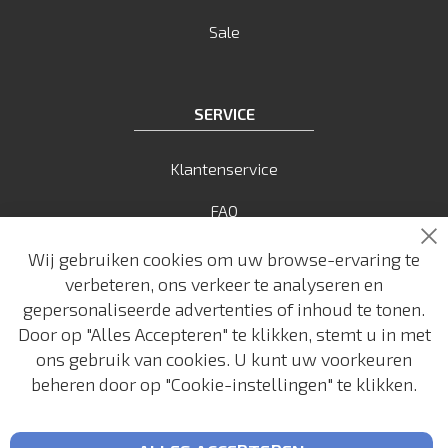
Sale
SERVICE
Klantenservice
FAQ
Sl
Betaalmogelijkheden
Wij gebruiken cookies om uw browse-ervaring te
verbeteren, ons verkeer te analyseren en
Verzendkosten
gepersonaliseerde advertenties of inhoud te tonen.
Door op "Alles Accepteren" te klikken, stemt u in met
Verzending
ons gebruik van cookies. U kunt uw voorkeuren
Retouren
beheren door op "Cookie-instellingen" te klikken.