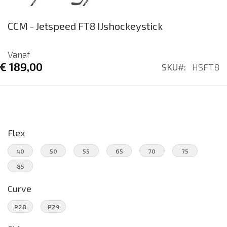
Ga
CCM - Jetspeed FT8 IJshockeystick
naar
het
begin
Vanaf
€ 189,00
van
SKU
HSFT8
de
afbeeldingen-
gallerij
Flex
40
50
55
65
70
75
85
Curve
P28
P29